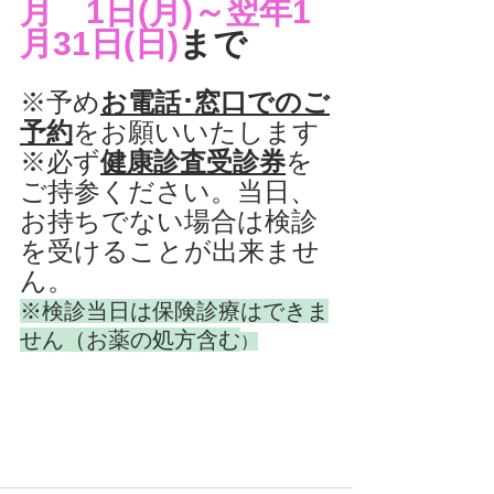
月　1日(月)～翌年1
月31日(日)
まで
※予め
お電話･窓口でのご
予約
をお願いいたします
※必ず
健康診査受診券
を
ご持参ください。当日、
お持ちでない場合は検診
を受けることが出来ませ
ん。
※検診当日は保険診療はできま
せん（お薬の処方含む
）