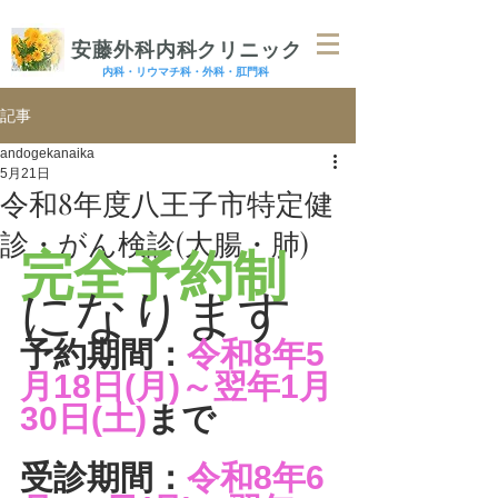
​医療法人社団 文誠会
安藤外科内科クリニック
内科・リウマチ科・外科・肛門科
記事
andogekanaika
5月21日
令和8年度八王子市特定健
診・がん検診(大腸・肺)
完全予約制
になります
予約期間：
令和8年5
月18日(月)～翌年1月
30日(土)
まで
受診期間：
令和8年6