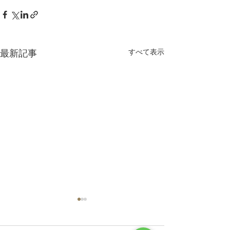
すべて表示
最新記事
診療日変更のお知らせ
新規で紹介状を
患者さまへ
平素より当クリニックをご利